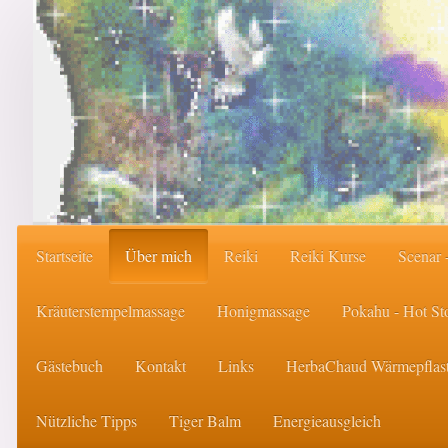
Startseite
Über mich
Reiki
Reiki Kurse
Scenar 
Kräuterstempelmassage
Honigmassage
Pokahu - Hot S
Gästebuch
Kontakt
Links
HerbaChaud Wärmepflast
Nützliche Tipps
Tiger Balm
Energieausgleich