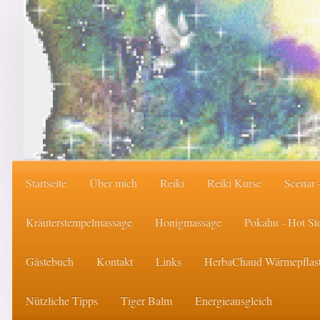
Startseite
Über mich
Reiki
Reiki Kurse
Scenar 
Kräuterstempelmassage
Honigmassage
Pokahu - Hot S
Gästebuch
Kontakt
Links
HerbaChaud Wärmepflast
Nützliche Tipps
Tiger Balm
Energieausgleich