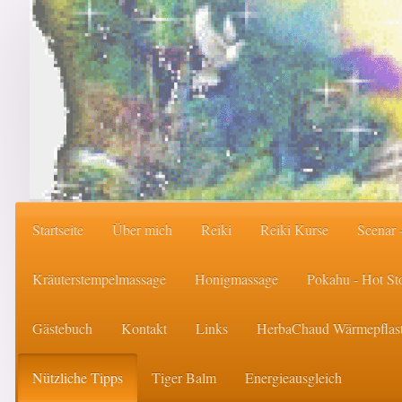
Startseite
Über mich
Reiki
Reiki Kurse
Scenar 
Kräuterstempelmassage
Honigmassage
Pokahu - Hot S
Gästebuch
Kontakt
Links
HerbaChaud Wärmepflast
Nützliche Tipps
Tiger Balm
Energieausgleich