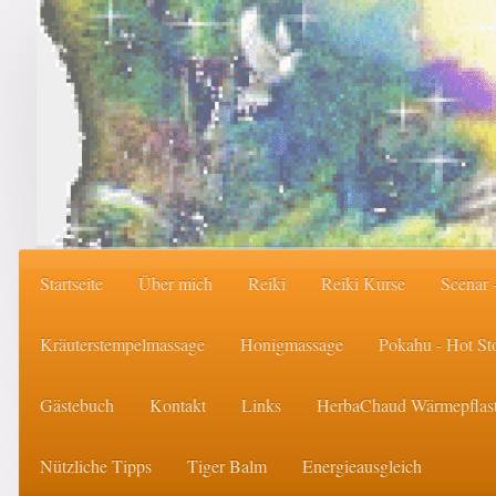
Startseite
Über mich
Reiki
Reiki Kurse
Scenar 
Kräuterstempelmassage
Honigmassage
Pokahu - Hot S
Gästebuch
Kontakt
Links
HerbaChaud Wärmepflast
Nützliche Tipps
Tiger Balm
Energieausgleich