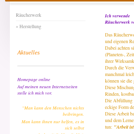
Räucherwerk
Ich verwende
Räucherwerk
Herstellung
Das Räucherwe
und eigenen Rez
Dabei achten si
Aktuelles
(Planeten-, Ze
ihrer Wirksamk
Durch die Ve
manchmal leich
Homepage online
können sie die
Auf meinen neuen Internetseiten
Diese Mischung
stelle ich mich vor.
Rinden, kostba
Die Abfüllung i
eckige Form de
“Man kann den Menschen nichts
Diese Arbeit b
beibringen.
und dem Lernen
Man kann ihnen nur helfen, es in
tun:
"Arbeit is
sich selbst